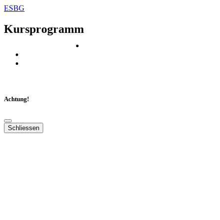
ESBG
Kursprogramm
Email
AGB
Datenschutz
© ESBG
Achtung!
Schliessen